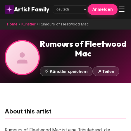
☰
Artist Family
Anmelden
Home
›
Künstler
›
Rumours of Fleetwood Mac
Rumours of Fleetwood
Mac
♡ Künstler speichern
↗ Teilen
About this artist
Rumours of Fleetwood Mac ist eine Tributeband, die