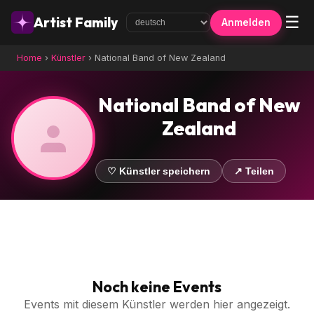
☰
Artist Family
Anmelden
Home
›
Künstler
›
National Band of New Zealand
National Band of New
Zealand
♡ Künstler speichern
↗ Teilen
Noch keine Events
Events mit diesem Künstler werden hier angezeigt.