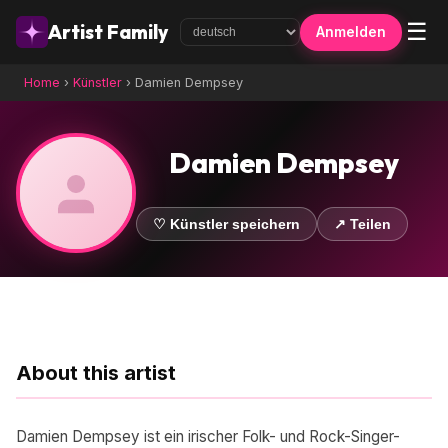
☰
Artist Family
Anmelden
Home
›
Künstler
›
Damien Dempsey
Damien Dempsey
♡ Künstler speichern
↗ Teilen
About this artist
Damien Dempsey ist ein irischer Folk- und Rock-Singer-