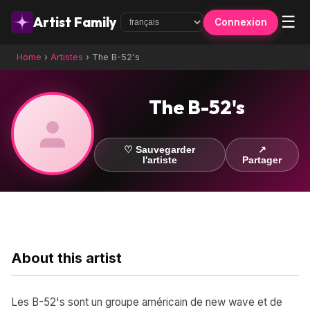
☰
Artist Family
Connexion
Home
›
Artistes
›
The B-52's
The B-52's
♡ Sauvegarder
↗
l'artiste
Partager
About this artist
Les B-52's sont un groupe américain de new wave et de