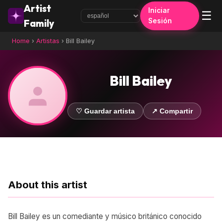
Artist
Iniciar
☰
Sesión
Family
Home
›
Artistas
›
Bill Bailey
Bill Bailey
♡ Guardar artista
↗ Compartir
About this artist
Bill Bailey es un comediante y músico británico conocido