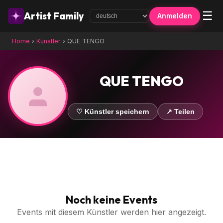
☰
Artist Family
Anmelden
Home
›
Künstler
›
QUE TENGO
QUE TENGO
♡ Künstler speichern
↗ Teilen
Noch keine Events
Events mit diesem Künstler werden hier angezeigt.