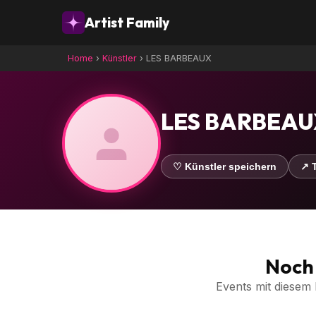
Artist Family
Home
›
Künstler
›
LES BARBEAUX
LES BARBEAU
♡ Künstler speichern
↗ T
Noch 
Events mit diesem 