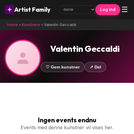
☰
Artist Family
Log ind
Home
›
Kunstnere
›
Valentin Geccaldi
Valentin Geccaldi
♡ Gem kunstner
↗ Del
Ingen events endnu
Events med denne kunstner vil vises her.