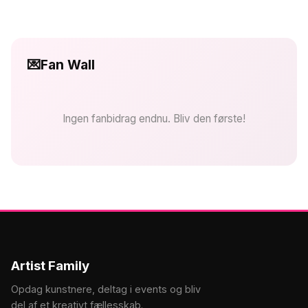
💌
Fan Wall
Ingen fanbidrag endnu. Bliv den første!
Artist Family
Opdag kunstnere, deltag i events og bliv
del af et kreativt fællesskab.