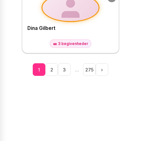
Dina Gilbert
🎫 3 begivenheder
1
2
3
…
275
›