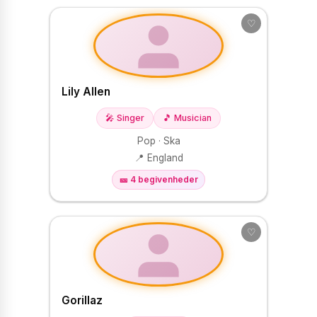
♡
Lily Allen
🎤 Singer
🎵 Musician
Pop · Ska
📍 England
🎫 4 begivenheder
♡
Gorillaz