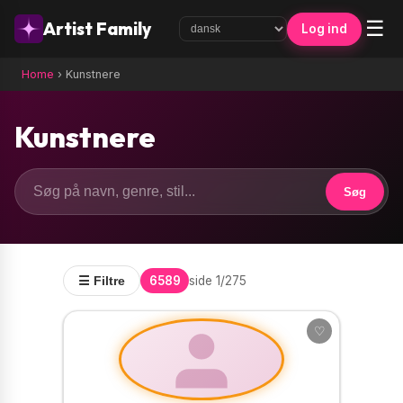
☰
Artist Family
Log ind
Home
›
Kunstnere
Kunstnere
Søg
6589
side 1/275
☰ Filtre
♡