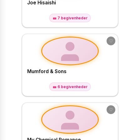
Joe Hisaishi
🎫 7 begivenheder
♡
Mumford & Sons
🎫 6 begivenheder
♡
My Chemical Romance