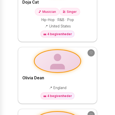
Doja Cat
🎵 Musician
🎤 Singer
Hip-Hop · R&B · Pop
📍 United States
🎫 4 begivenheder
♡
Olivia Dean
📍 England
🎫 4 begivenheder
♡