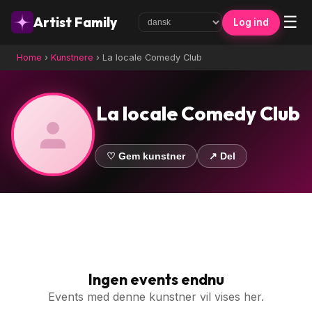
☰
Artist Family
Log ind
Home
›
Kunstnere
›
La locale Comedy Club
La locale Comedy Club
♡ Gem kunstner
↗ Del
Ingen events endnu
Events med denne kunstner vil vises her.