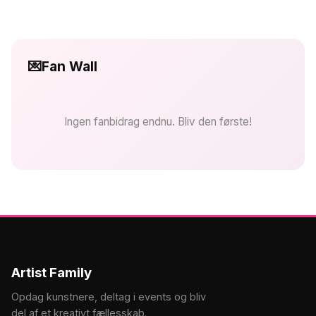
💌
Fan Wall
Ingen fanbidrag endnu. Bliv den første!
Artist Family
Opdag kunstnere, deltag i events og bliv
del af et kreativt fællesskab.