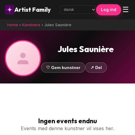
☰
Artist Family
Log ind
Home
›
Kunstnere
›
Jules Saunière
Jules Saunière
♡ Gem kunstner
↗ Del
Ingen events endnu
Events med denne kunstner vil vises her.