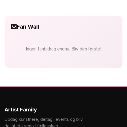
💌
Fan Wall
Ingen fanbidrag endnu. Bliv den første!
Artist Family
Opdag kunstnere, deltag i events og bliv
del af et kreativt fællesskab.