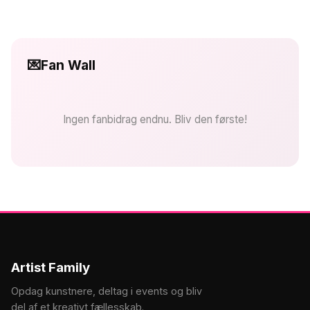
💌
Fan Wall
Ingen fanbidrag endnu. Bliv den første!
Artist Family
Opdag kunstnere, deltag i events og bliv
del af et kreativt fællesskab.