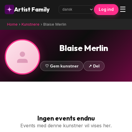
☰
Artist Family
Log ind
Home
›
Kunstnere
›
Blaise Merlin
Blaise Merlin
♡ Gem kunstner
↗ Del
Ingen events endnu
Events med denne kunstner vil vises her.