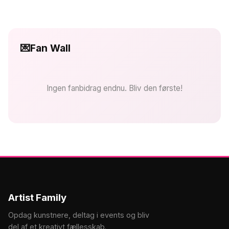
💌
Fan Wall
Ingen fanbidrag endnu. Bliv den første!
Artist Family
Opdag kunstnere, deltag i events og bliv
del af et kreativt fællesskab.