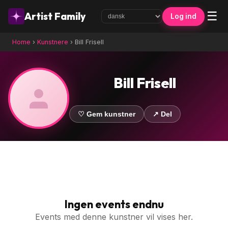
☰
Artist Family
Log ind
Home
›
Kunstnere
›
Bill Frisell
Bill Frisell
♡ Gem kunstner
↗ Del
Ingen events endnu
Events med denne kunstner vil vises her.