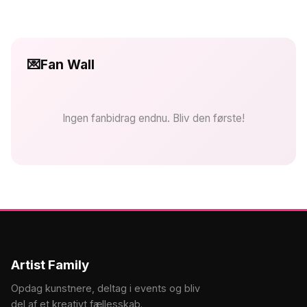
💌
Fan Wall
Ingen fanbidrag endnu. Bliv den første!
Artist Family
Opdag kunstnere, deltag i events og bliv
del af et kreativt fællesskab.