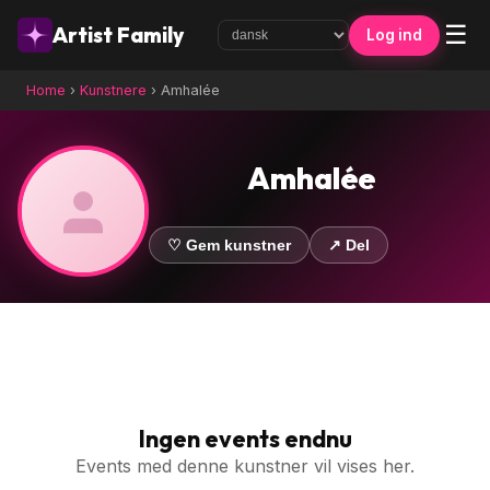
☰
Artist Family
Log ind
Home
›
Kunstnere
›
Amhalée
Amhalée
♡ Gem kunstner
↗ Del
Ingen events endnu
Events med denne kunstner vil vises her.