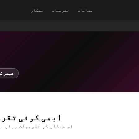
مقامات
تقریبات
فنکار
↗ شیئر 
ابھی کوئی تقری
اس فنکار کی تقریبات یہاں د