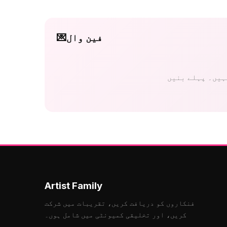
فین وال
💌
Artist Family
فنکاروں کو دریافت کریں، تقریبات میں شرکت
کریں، اور تخلیقی کمیونٹی میں شامل ہوں۔