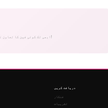
ابھی تک کوئی فین کا تعاون نہیں۔ پہلے بنیں!
دریافت کریں
فنکار
تقریبات