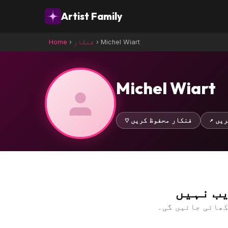
Artist Family
Michel Wiart
›
فنکار
›
Home
Michel Wiart
کریں
♡ فنکار محفوظ کریں
ب نہیں
کھائی جائیں گی۔