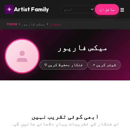
☰
Artist Family
سائن ان
فنکار
›
میکس فاریور
›
Home
میکس فاریور
↗ شیئر کریں
♡ فنکار محفوظ کریں
ابھی کوئی تقریب نہیں
اس فنکار کی تقریبات یہاں دکھائی جائیں گی۔