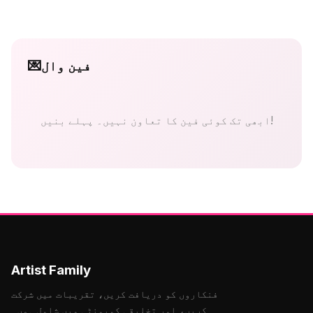
فین وال
💌
ابھی تک کوئی فین کا تعاون نہیں۔ پہلے بنیں!
Artist Family
فنکاروں کو دریافت کریں، تقریبات میں شرکت
کریں، اور تخلیقی کمیونٹی میں شامل ہوں۔