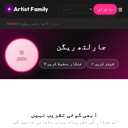
☰
Artist Family
سائن ان
فنکار
›
جارلتھ ریگن
›
Home
جارلتھ ریگن
↗ شیئر کریں
♡ فنکار محفوظ کریں
ابھی کوئی تقریب نہیں
اس فنکار کی تقریبات یہاں دکھائی جائیں گی۔