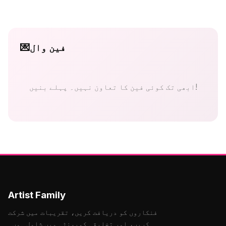
فین وال
💌
ابھی تک کوئی فین کا تعاون نہیں۔ پہلے بنیں!
Artist Family
فنکاروں کو دریافت کریں، تقریبات میں شرکت
کریں، اور تخلیقی کمیونٹی میں شامل ہوں۔