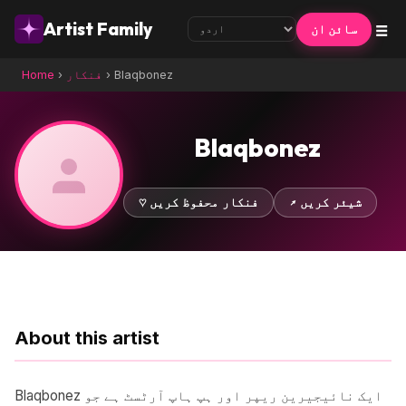
☰
Artist Family
سائن ان
Blaqbonez
›
فنکار
›
Home
Blaqbonez
↗ شیئر کریں
♡ فنکار محفوظ کریں
About this artist
Blaqbonez ایک نائیجیرین ریپر اور ہپ ہاپ آرٹسٹ ہے جو