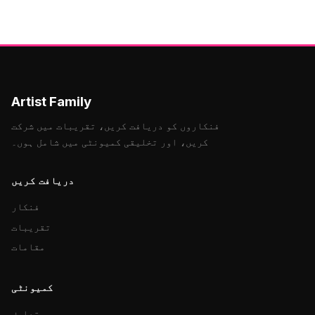
Artist Family
فنکاروں کو دریافت کریں، تقریبات میں شرکت
کریں، اور تخلیقی کمیونٹی میں شامل ہوں۔
دریافت کریں
فنکار
تقریبات
مقامات
کمیونٹی
تعارف