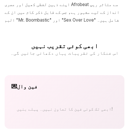
اپنے ذہین لفظی کھیل اور عصری Afrobeat سے متاثر ریپ
انداز کے لیے مشہور ہے، جس کے قابل ذکر کام میں ان کے
البم "Mr. Boombastic" اور "Sex Over Love" شامل ہیں۔
ابھی کوئی تقریب نہیں
اس فنکار کی تقریبات یہاں دکھائی جائیں گی۔
فین وال
💌
ابھی تک کوئی فین کا تعاون نہیں۔ پہلے بنیں!