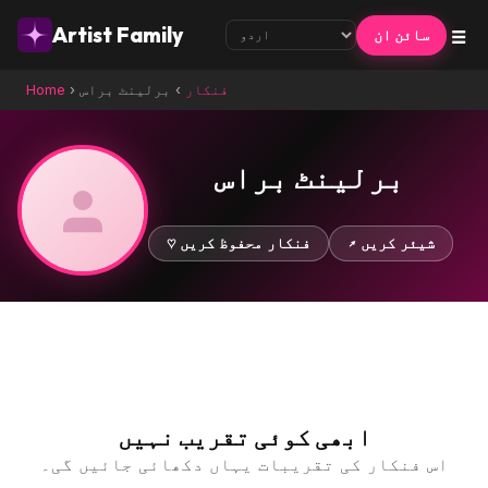
☰
Artist Family
سائن ان
فنکار
›
برلینٹ براس
›
Home
برلینٹ براس
↗ شیئر کریں
♡ فنکار محفوظ کریں
ابھی کوئی تقریب نہیں
اس فنکار کی تقریبات یہاں دکھائی جائیں گی۔