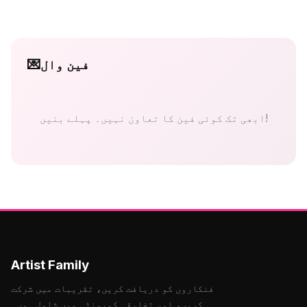
فین وال
💌
ابھی تک کوئی فین کا تعاون نہیں۔ پہلے بنیں!
Artist Family
فنکاروں کو دریافت کریں، تقریبات میں شرکت
کریں، اور تخلیقی کمیونٹی میں شامل ہوں۔