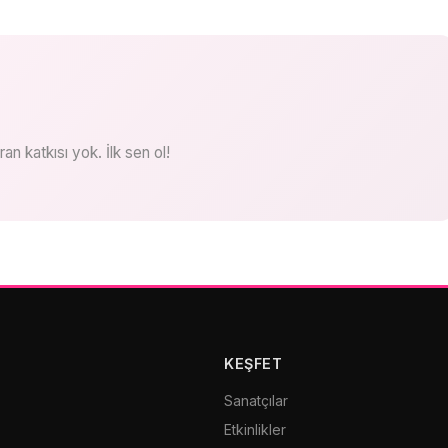
n katkısı yok. İlk sen ol!
KEŞFET
Sanatçılar
Etkinlikler