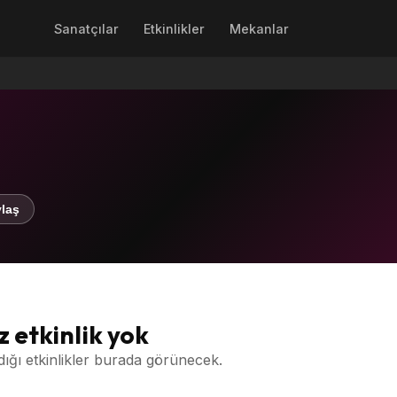
Sanatçılar
Etkinlikler
Mekanlar
laş
 etkinlik yok
dığı etkinlikler burada görünecek.