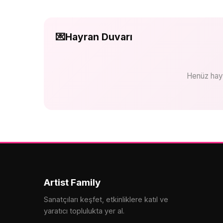
💌
Hayran Duvarı
Henüz hayra
Artist Family
Sanatçıları keşfet, etkinliklere katıl ve
yaratıcı toplulukta yer al.