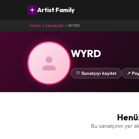
Artist Family
Home
›
Sanatçılar
›
WYRD
WYRD
♡ Sanatçıyı kaydet
↗ Pay
Henüz
Bu sanatçının yer al