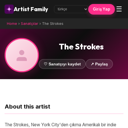
☰
Artist Family
Giriş Yap
Home
›
Sanatçılar
›
The Strokes
The Strokes
♡ Sanatçıyı kaydet
↗ Paylaş
About this artist
The Strokes, New York City'den çıkma Amerikalı bir indie