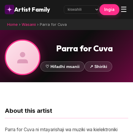
☰
Artist Family
Ingia
Home
›
Wasanii
›
Parra for Cuva
Parra for Cuva
♡ Hifadhi msanii
↗ Shiriki
About this artist
Parra for Cuva ni mtayarishaji wa muziki wa kielektroniki