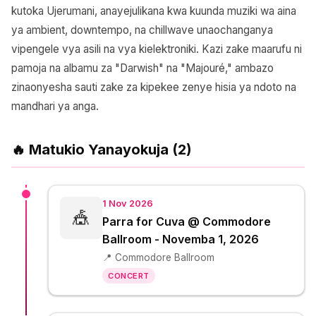
kutoka Ujerumani, anayejulikana kwa kuunda muziki wa aina
ya ambient, downtempo, na chillwave unaochanganya
vipengele vya asili na vya kielektroniki. Kazi zake maarufu ni
pamoja na albamu za "Darwish" na "Majouré," ambazo
zinaonyesha sauti zake za kipekee zenye hisia ya ndoto na
mandhari ya anga.
🔥 Matukio Yanayokuja (2)
1 Nov 2026
🎪
Parra for Cuva @ Commodore
Ballroom - Novemba 1, 2026
📍 Commodore Ballroom
CONCERT