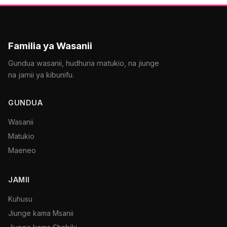
Familia ya Wasanii
Gundua wasanii, hudhuria matukio, na jiunge
na jamii ya kibunifu.
GUNDUA
Wasanii
Matukio
Maeneo
JAMII
Kuhusu
Jiunge kama Msanii