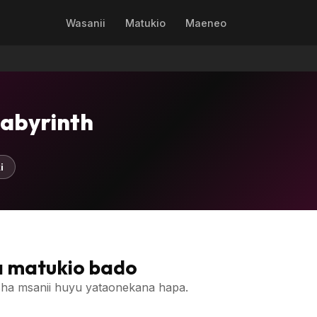
Wasanii
Matukio
Maeneo
Labyrinth
i
 matukio bado
ha msanii huyu yataonekana hapa.