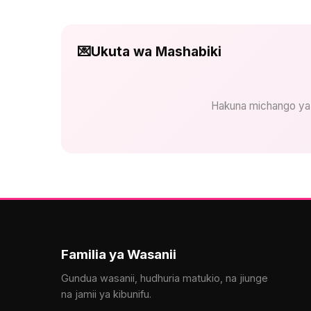
💌
Ukuta wa Mashabiki
Hakuna michango ya
Familia ya Wasanii
Gundua wasanii, hudhuria matukio, na jiunge
na jamii ya kibunifu.