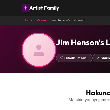
Artist Family
Home
›
Wasanii
›
Jim Henson's Labyrinth
Jim Henson's 
♡ Hifadhi msanii
↗ Shirik
Hakuna
Matukio yanayojumuis