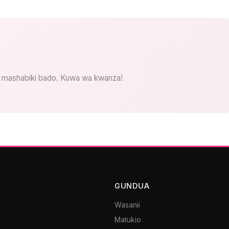
 mashabiki bado. Kuwa wa kwanza!
GUNDUA
Wasanii
Matukio