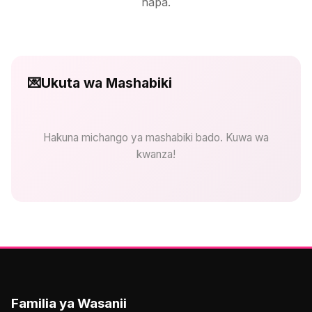
hapa.
💌
Ukuta wa Mashabiki
Hakuna michango ya mashabiki bado. Kuwa wa
kwanza!
Familia ya Wasanii