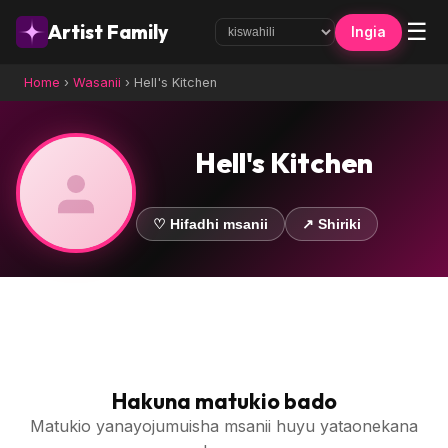
☰
Artist Family
Ingia
Home
›
Wasanii
›
Hell's Kitchen
Hell's Kitchen
♡ Hifadhi msanii
↗ Shiriki
Hakuna matukio bado
Matukio yanayojumuisha msanii huyu yataonekana