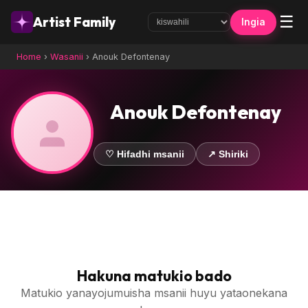
☰
Artist Family
Ingia
Home
›
Wasanii
›
Anouk Defontenay
Anouk Defontenay
♡ Hifadhi msanii
↗ Shiriki
Hakuna matukio bado
Matukio yanayojumuisha msanii huyu yataonekana