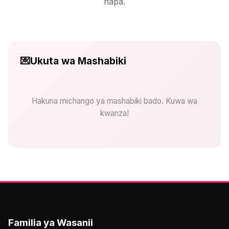
hapa.
💌
Ukuta wa Mashabiki
Hakuna michango ya mashabiki bado. Kuwa wa
kwanza!
Familia ya Wasanii