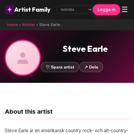
☰
Artist Family
Logga in
Home
›
Artister
›
Steve Earle
Steve Earle
♡ Spara artist
↗ Dela
About this artist
Steve Earle är en amerikansk country rock- och alt-country-