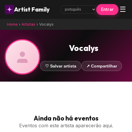
☰
Artist Family
Entrar
Home
›
Artistas
›
Vocalys
Vocalys
♡ Salvar artista
↗ Compartilhar
Ainda não há eventos
Eventos com este artista aparecerão aqui.