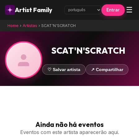
☰
Artist Family
Entrar
Home
›
Artistas
›
SCAT'N'SCRATCH
SCAT'N'SCRATCH
♡ Salvar artista
↗ Compartilhar
Ainda não há eventos
Eventos com este artista aparecerão aqui.