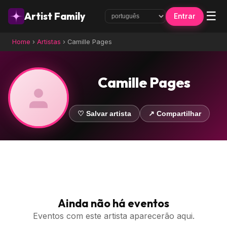
☰
Artist Family
Entrar
Home
›
Artistas
›
Camille Pages
Camille Pages
♡ Salvar artista
↗ Compartilhar
Ainda não há eventos
Eventos com este artista aparecerão aqui.