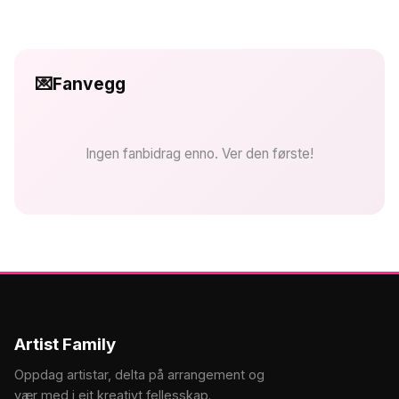
💌
Fanvegg
Ingen fanbidrag enno. Ver den første!
Artist Family
Oppdag artistar, delta på arrangement og
vær med i eit kreativt fellesskap.