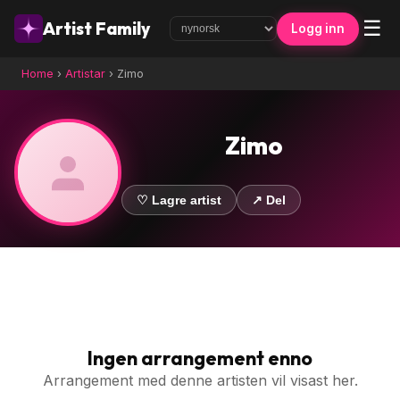
☰
Artist Family
Logg inn
Home
›
Artistar
›
Zimo
Zimo
♡ Lagre artist
↗ Del
Ingen arrangement enno
Arrangement med denne artisten vil visast her.