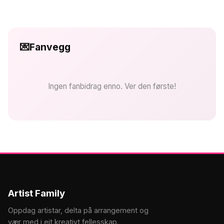
💌
Fanvegg
Ingen fanbidrag enno. Ver den første!
Artist Family
Oppdag artistar, delta på arrangement og
vær med i eit kreativt fellesskap.