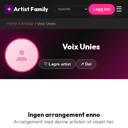
☰
Artist Family
Logg inn
Home
›
Artistar
›
Voix Unies
Voix Unies
♡ Lagre artist
↗ Del
Ingen arrangement enno
Arrangement med denne artisten vil visast her.