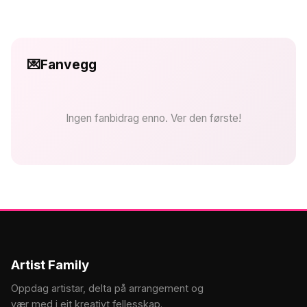
💌
Fanvegg
Ingen fanbidrag enno. Ver den første!
Artist Family
Oppdag artistar, delta på arrangement og
vær med i eit kreativt fellesskap.