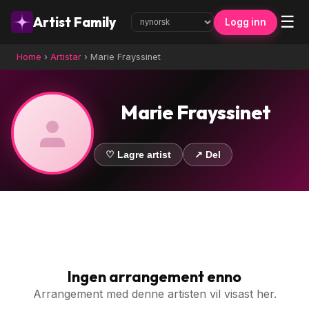
☰
Artist Family
Logg inn
Home
›
Artistar
›
Marie Frayssinet
Marie Frayssinet
♡ Lagre artist
↗ Del
Ingen arrangement enno
Arrangement med denne artisten vil visast her.