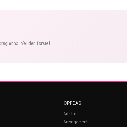
drag enno. Ver den første!
OPPDAG
Artistar
Arrangement