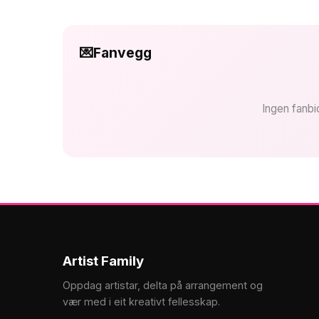
💌
Fanvegg
Ingen fanbi
Artist Family
Oppdag artistar, delta på arrangement og
vær med i eit kreativt fellesskap.