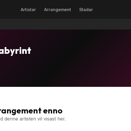
Artistar
Arrangement
Stadar
abyrint
rrangement enno
denne artisten vil visast her.