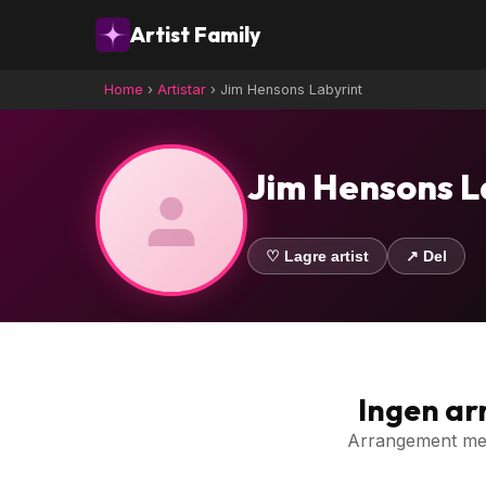
Artist Family
Home
›
Artistar
›
Jim Hensons Labyrint
Jim Hensons L
♡ Lagre artist
↗ Del
Ingen a
Arrangement med 