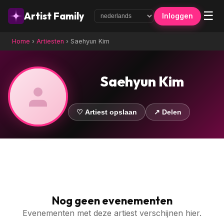
☰
Artist Family
Inloggen
Home
›
Artiesten
›
Saehyun Kim
Saehyun Kim
♡ Artiest opslaan
↗ Delen
Nog geen evenementen
Evenementen met deze artiest verschijnen hier.