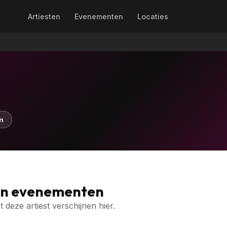
Artiesten
Evenementen
Locaties
n
en evenementen
deze artiest verschijnen hier.