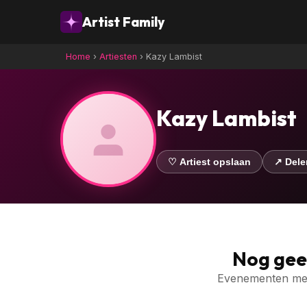
Artist Family
Home
›
Artiesten
›
Kazy Lambist
Kazy Lambist
♡ Artiest opslaan
↗ Dele
Nog ge
Evenementen met 