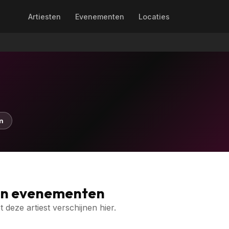
Artiesten
Evenementen
Locaties
n
en evenementen
deze artiest verschijnen hier.