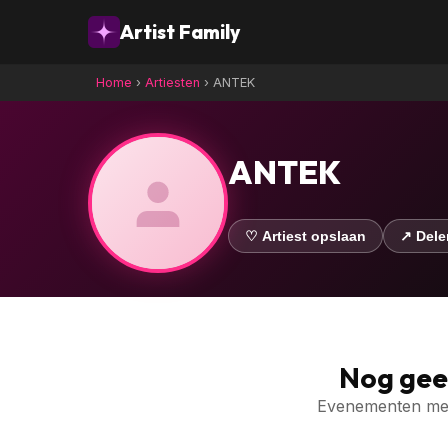
Artist Family
Home
›
Artiesten
›
ANTEK
ANTEK
♡ Artiest opslaan
↗ Dele
Nog ge
Evenementen met 