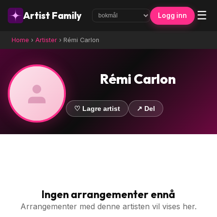
☰
Artist Family
Logg inn
Home
›
Artister
›
Rémi Carlon
Rémi Carlon
♡ Lagre artist
↗ Del
Ingen arrangementer ennå
Arrangementer med denne artisten vil vises her.