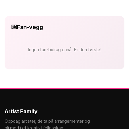
💌
Fan-vegg
Ingen fan-bidrag ennå. Bli den første!
Artist Family
Oppdag artister, delta på arrangementer og
bli med i et kreativt fellesskap.