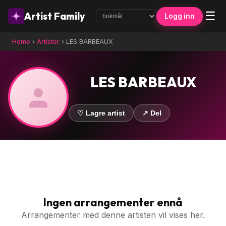
☰
Artist Family
Logg inn
Home
›
Artister
›
LES BARBEAUX
LES BARBEAUX
♡ Lagre artist
↗ Del
Ingen arrangementer ennå
Arrangementer med denne artisten vil vises her.