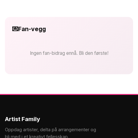
💌
Fan-vegg
Ingen fan-bidrag ennå. Bli den første!
Artist Family
Oppdag artister, delta på arrangementer og
bli med i et kreativt fellesskap.