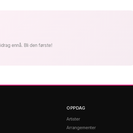
idrag ennå. Bli den første!
OPPDAG
Artister
Arrangementer