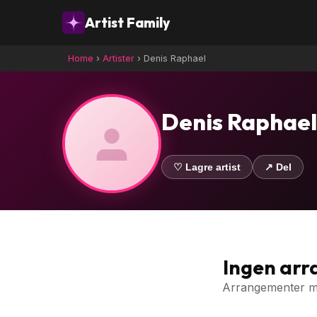
Artist Family
Home
›
Artister
›
Denis Raphael
Denis Raphael
♡ Lagre artist
↗ Del
Ingen ar
Arrangementer med