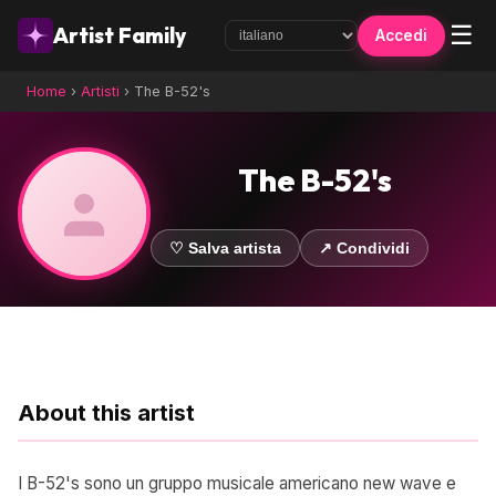
☰
Artist Family
Accedi
Home
›
Artisti
›
The B-52's
The B-52's
♡ Salva artista
↗ Condividi
About this artist
I B-52's sono un gruppo musicale americano new wave e