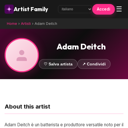
☰
Artist Family
Accedi
Home
›
Artisti
›
Adam Deitch
Adam Deitch
♡ Salva artista
↗ Condividi
About this artist
Adam Deitch è un batterista e produttore versatile noto per il