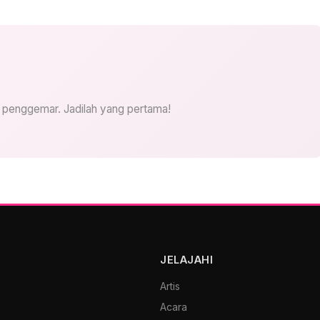
i penggemar. Jadilah yang pertama!
JELAJAHI
Artis
Acara