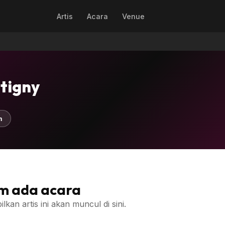
Artis
Acara
Venue
tigny
n
m ada acara
an artis ini akan muncul di sini.