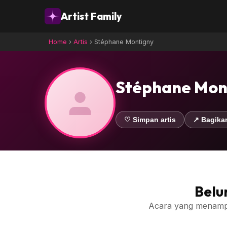
Artist Family
Home
›
Artis
›
Stéphane Montigny
Stéphane Mon
♡ Simpan artis
↗ Bagika
Belu
Acara yang menampilk