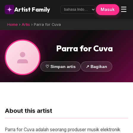
☰
Artist Family
Masuk
Home
›
Artis
›
Parra for Cuva
Parra for Cuva
♡ Simpan artis
↗ Bagikan
About this artist
Parra for Cuva adalah seorang produser musik elektronik