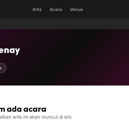
Artis
Acara
Venue
enay
n
m ada acara
an artis ini akan muncul di sini.