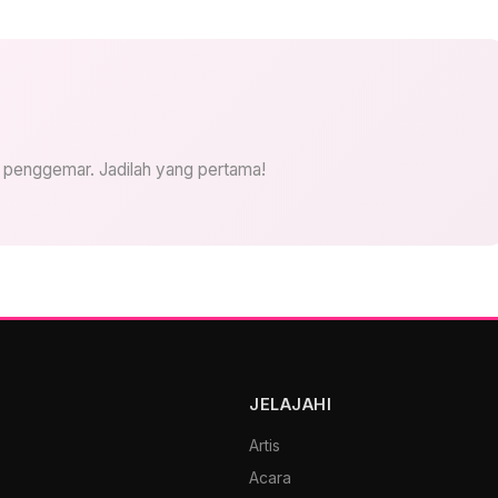
i penggemar. Jadilah yang pertama!
JELAJAHI
Artis
Acara