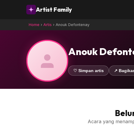
Artist Family
Home
›
Artis
›
Anouk Defontenay
Anouk Defont
♡ Simpan artis
↗ Bagika
Belu
Acara yang menampilk