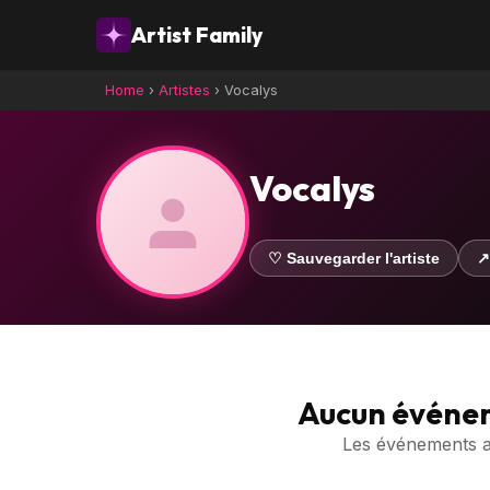
Artist Family
Home
›
Artistes
›
Vocalys
Vocalys
♡ Sauvegarder l'artiste
↗
Aucun événe
Les événements ave