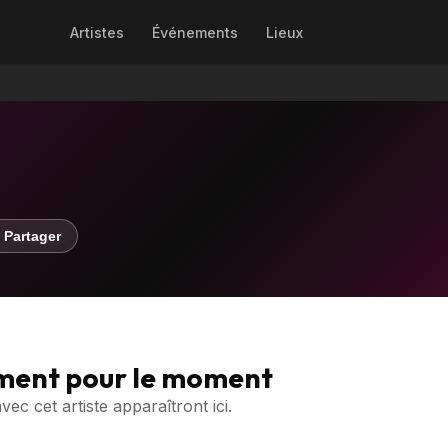
Artistes
Événements
Lieux
 Partager
ment pour le moment
c cet artiste apparaîtront ici.