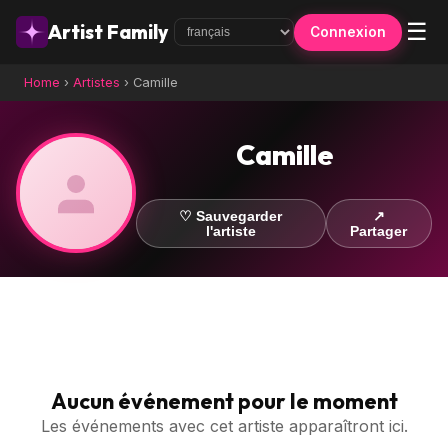
☰
Artist Family
Connexion
Home
›
Artistes
›
Camille
Camille
♡ Sauvegarder
↗
l'artiste
Partager
Aucun événement pour le moment
Les événements avec cet artiste apparaîtront ici.