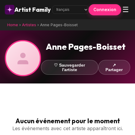
☰
Artist Family
Connexion
Home
›
Artistes
›
Anne Pages-Boisset
Anne Pages-Boisset
♡ Sauvegarder
↗
l'artiste
Partager
Aucun événement pour le moment
Les événements avec cet artiste apparaîtront ici.