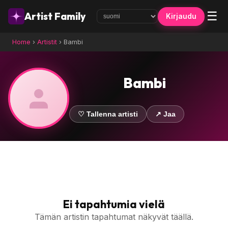
☰
Artist Family
Kirjaudu
Home
›
Artistit
›
Bambi
Bambi
♡ Tallenna artisti
↗ Jaa
Ei tapahtumia vielä
Tämän artistin tapahtumat näkyvät täällä.