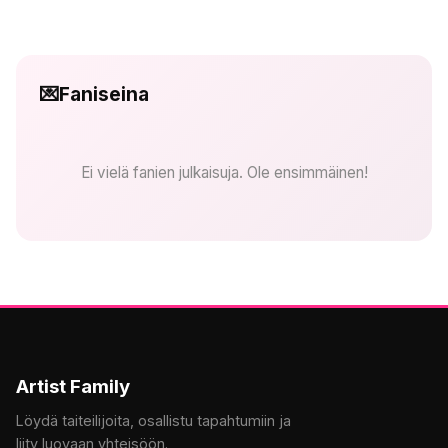
💌
Faniseina
Ei vielä fanien julkaisuja. Ole ensimmäinen!
Artist Family
Löydä taiteilijoita, osallistu tapahtumiin ja
liity luovaan yhteisöön.