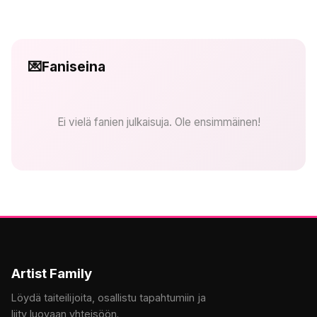
💌
Faniseina
Ei vielä fanien julkaisuja. Ole ensimmäinen!
Artist Family
Löydä taiteilijoita, osallistu tapahtumiin ja
liity luovaan yhteisöön.