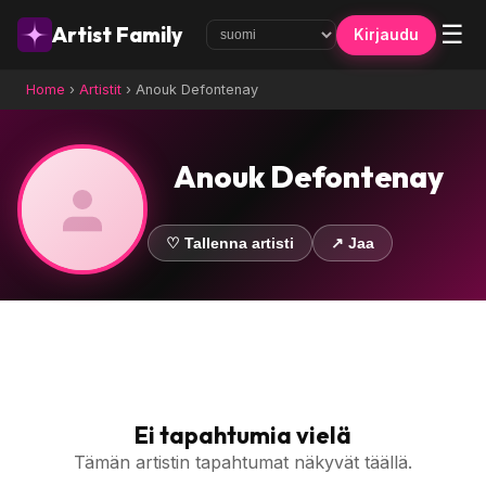
☰
Artist Family
Kirjaudu
Home
›
Artistit
›
Anouk Defontenay
Anouk Defontenay
♡ Tallenna artisti
↗ Jaa
Ei tapahtumia vielä
Tämän artistin tapahtumat näkyvät täällä.