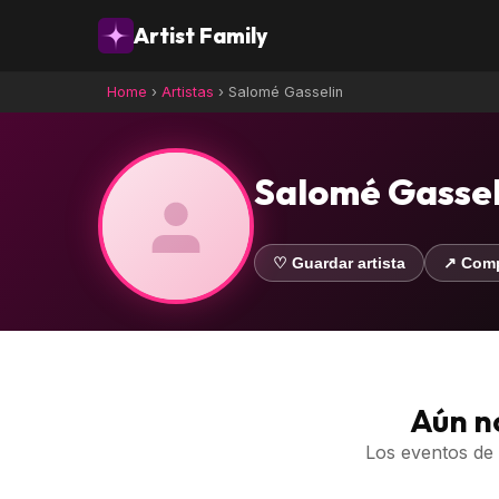
Artist Family
Home
›
Artistas
›
Salomé Gasselin
Salomé Gassel
♡ Guardar artista
↗ Comp
Aún n
Los eventos de 